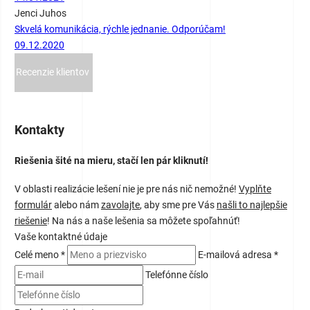
Jenci Juhos
Skvelá komunikácia, rýchle jednanie. Odporúčam!
09.12.2020
Recenzie klientov
Kontakty
Riešenia šité na mieru, stačí len pár kliknutí!
V oblasti realizácie lešení nie je pre nás nič nemožné!
Vyplňte
formulár
alebo nám
zavolajte
, aby sme pre Vás
našli to najlepšie
riešenie
! Na nás a naše lešenia sa môžete spoľahnúť!
Vaše kontaktné údaje
Celé meno *
E-mailová adresa *
Telefónne číslo