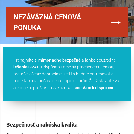
NEZÁVÄZNÁ CENOVÁ
PONUKA
Prenajmite si
mimoriadne bezpečné
a ľahko použiteľné
lešenie GRAF
. Prispôsobujeme sa pracovnému tempu,
pretože lešenie dopravíme, keď to budete potrebovať a
bude tam iba počas prebiehajúcich prác. Či už staviate Vy
alebo je to pre Vášho zákazníka,
sme Vám k dispozícii
!
Bezpečnosť a rakúska kvalita