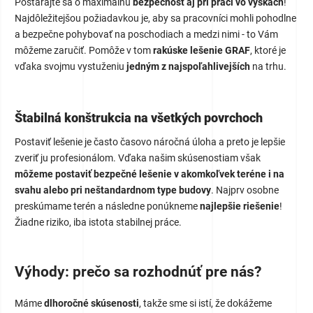
Postarajte sa o maximálnu
bezpečnosť aj pri práci vo výškach
!
Najdôležitejšou požiadavkou je, aby sa pracovníci mohli pohodlne
a bezpečne pohybovať na poschodiach a medzi nimi - to Vám
môžeme zaručiť. Pomôže v tom
rakúske lešenie GRAF
, ktoré je
vďaka svojmu vystuženiu
jedným z najspoľahlivejších
na trhu.
Štabilná konštrukcia na všetkých povrchoch
Postaviť lešenie je často časovo náročná úloha a preto je lepšie
zveriť ju profesionálom. Vďaka našim skúsenostiam však
môžeme postaviť bezpečné lešenie v akomkoľvek teréne i na
svahu alebo pri neštandardnom type budovy
. Najprv osobne
preskúmame terén a následne ponúkneme
najlepšie riešenie
!
Žiadne riziko, iba istota stabilnej práce.
Výhody: prečo sa rozhodnúť pre nás?
Máme
dlhoročné skúsenosti
, takže sme si istí, že dokážeme