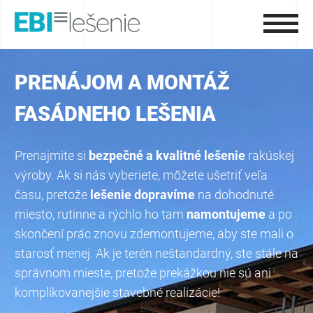
PRENÁJOM A MONTÁŽ
FASÁDNEHO LEŠENIA
Prenajmite si
bezpečné a kvalitné lešenie
rakúskej
výroby. Ak si nás vyberiete, môžete ušetriť veľa
času, pretože
lešenie dopravíme
na dohodnuté
miesto, rutinne a rýchlo ho tam
namontujeme
a po
skončení prác znovu zdemontujeme, aby ste mali o
starosť menej. Ak je terén neštandardný, ste stále na
správnom mieste, pretože prekážkou nie sú ani
komplikovanejšie stavebné realizácie!