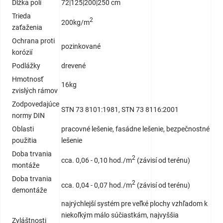
Dĺžka polí
72|125|200|250 cm
Trieda
2
200kg/m
zaťaženia
Ochrana proti
pozinkované
korózií
Podlážky
drevené
Hmotnosť
16kg
zvislých rámov
Zodpovedajúce
STN 73 8101:1981, STN 73 8116:2001
normy DIN
Oblasti
pracovné lešenie, fasádne lešenie, bezpečnostné
použitia
lešenie
Doba trvania
2
cca. 0,06 - 0,10 hod./m
(závisí od terénu)
montáže
Doba trvania
2
cca. 0,04 - 0,07 hod./m
(závisí od terénu)
demontáže
najrýchlejší systém pre veľké plochy vzhľadom k
niekoľkým málo súčiastkám, najvyššia
Zvláštnosti