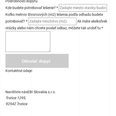
Podrobnosti
dopytu
Kde budete potrebovať lešenie? *
Koľko metrov štvorcových (m2) lešenia podľa odhadu budete
potrebovať? *
Ak máte akékoľvek
otázky alebo nám chcete poslať odkaz, môžete tak urobiť tu *
Odoslať dopyt
Kontaktné údaje:
Navštívte nás
EBI Slovakia s.r.o.
Trstice 1295,
92542 Trstice