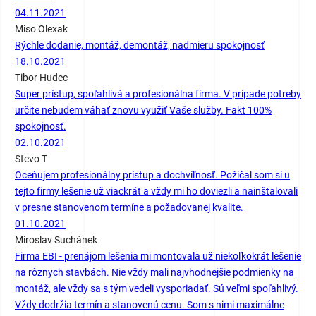
04.11.2021
Miso Olexak
Rýchle dodanie, montáž, demontáž, nadmieru spokojnosť
18.10.2021
Tibor Hudec
Super prístup, spoľahlivá a profesionálna firma. V prípade potreby
určite nebudem váhať znovu využiť Vaše služby. Fakt 100%
spokojnosť.
02.10.2021
Stevo T
Oceňujem profesionálny prístup a dochvíľnosť. Požičal som si u
tejto firmy lešenie už viackrát a vždy mi ho doviezli a nainštalovali
v presne stanovenom termíne a požadovanej kvalite.
01.10.2021
Miroslav Suchánek
Firma EBI - prenájom lešenia mi montovala už niekoľkokrát lešenie
na rôznych stavbách. Nie vždy mali najvhodnejšie podmienky na
montáž, ale vždy sa s tým vedeli vysporiadať. Sú veľmi spoľahlivý.
Vždy dodržia termín a stanovenú cenu. Som s nimi maximálne