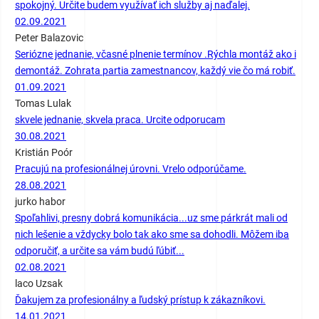
spokojný. Určite budem využívať ich služby aj naďalej.
02.09.2021
Peter Balazovic
Seriózne jednanie, včasné plnenie termínov .Rýchla montáž ako i
demontáž. Zohrata partia zamestnancov, každý vie čo má robiť.
01.09.2021
Tomas Lulak
skvele jednanie, skvela praca. Urcite odporucam
30.08.2021
Kristián Poór
Pracujú na profesionálnej úrovni. Vrelo odporúčame.
28.08.2021
jurko habor
Spoľahlivi, presny dobrá komunikácia...uz sme párkrát mali od
nich lešenie a vždycky bolo tak ako sme sa dohodli. Môžem iba
odporučiť, a určite sa vám budú ľúbiť...
02.08.2021
laco Uzsak
Ďakujem za profesionálny a ľudský prístup k zákazníkovi.
14.01.2021