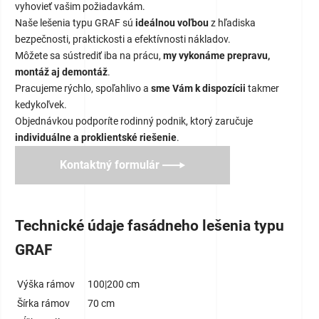
vyhovieť vašim požiadavkám.
Naše lešenia typu GRAF sú
ideálnou voľbou
z hľadiska
bezpečnosti, praktickosti a efektívnosti nákladov.
Môžete sa sústrediť iba na prácu,
my vykonáme prepravu,
montáž aj demontáž
.
Pracujeme rýchlo, spoľahlivo a
sme Vám k dispozícii
takmer
kedykoľvek.
Objednávkou podporíte rodinný podnik, ktorý zaručuje
individuálne a proklientské riešenie
.
Kontaktný formulár
Technické údaje fasádneho lešenia typu
GRAF
Výška rámov
100|200 cm
Šírka rámov
70 cm