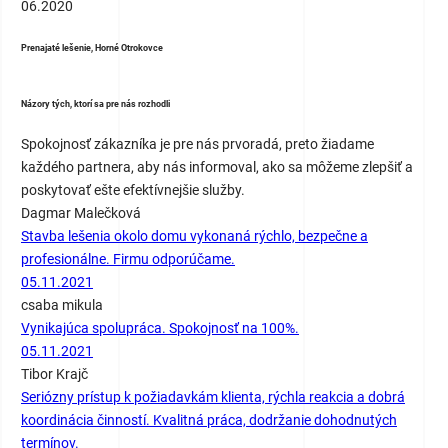
06.2020
Prenajaté lešenie, Horné Otrokovce
Názory tých, ktorí sa pre nás rozhodli
Spokojnosť zákazníka je pre nás prvoradá, preto žiadame
každého partnera, aby nás informoval, ako sa môžeme zlepšiť a
poskytovať ešte efektívnejšie služby.
Dagmar Malečková
Stavba lešenia okolo domu vykonaná rýchlo, bezpečne a
profesionálne. Firmu odporúčame.
05.11.2021
csaba mikula
Vynikajúca spolupráca. Spokojnosť na 100%.
05.11.2021
Tibor Krajč
Seriózny prístup k požiadavkám klienta, rýchla reakcia a dobrá
koordinácia činností. Kvalitná práca, dodržanie dohodnutých
termínov.