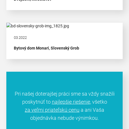
03.2022
Bytový dom Monari, Slovenský Grob
Pri našej doterajšej práci sme sa vždy snažili
poskytnúť to
najlepšie riešenie
, všetko
za veľmi priateľskú cenu
a ani Vaša
objednávka nebude výnimkou.